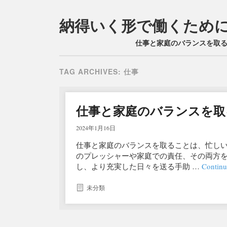
納得いく形で働くため
Main menu
Skip
仕事と家庭のバランスを取
to
content
TAG ARCHIVES:
仕事
仕事と家庭のバランスを取
2024年1月16日
仕事と家庭のバランスを取ることは、忙し
のプレッシャーや家庭での責任、その両方
し、より充実した日々を送る手助 …
Continu
未分類